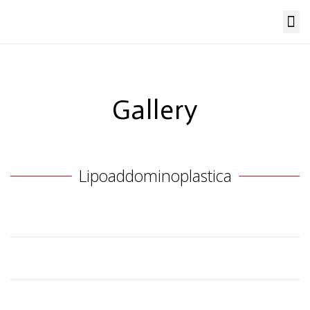
Medicina Estetica
Gallery
Lipoaddominoplastica